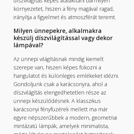
díszvilágítás képes átalakítani bármilyen
környezetet, hiszen a fény magával ragad,
irányítja a figyelmet és atmoszférát teremt.
Milyen ünnepekre, alkalmakra
készülj díszvilágítással vagy dekor
lámpával?
Az ünnepi világításnak mindig kiemelt
szerepe van, hiszen képes fokozni a
hangulatot és különleges emlékeket idézni.
Gondoljunk csak a karácsonyra, ahol a
díszvilágítás elengedhetetlen része az
ünnepi készülődésnek. A klasszikus
karácsonyi fényfüzérek mellett ma már
egyre népszerűbbek a modern, geometriai
mintázatú lámpák, amelyek minimalista,