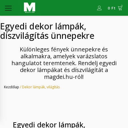
0
0
Ft
Egyedi dekor lámpák,
díszvilágítás ünnepekre
Különleges fények ünnepekre és
alkalmakra, amelyek varázslatos
hangulatot teremtenek. Rendelj egyedi
dekor lámpákat és díszvilágítát a
magdei.hu-ról!
Kezdőlap
/ Dekor lámpák, világítás
Egyedi dekor lámpák,