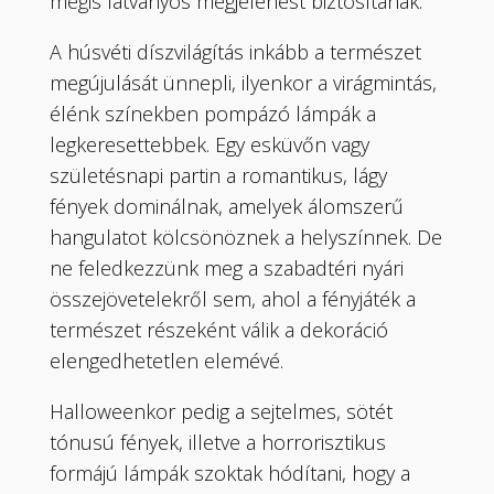
mégis látványos megjelenést biztosítanak.
A húsvéti díszvilágítás inkább a természet
megújulását ünnepli, ilyenkor a virágmintás,
élénk színekben pompázó lámpák a
legkeresettebbek. Egy esküvőn vagy
születésnapi partin a romantikus, lágy
fények dominálnak, amelyek álomszerű
hangulatot kölcsönöznek a helyszínnek. De
ne feledkezzünk meg a szabadtéri nyári
összejövetelekről sem, ahol a fényjáték a
természet részeként válik a dekoráció
elengedhetetlen elemévé.
Halloweenkor pedig a sejtelmes, sötét
tónusú fények, illetve a horrorisztikus
formájú lámpák szoktak hódítani, hogy a