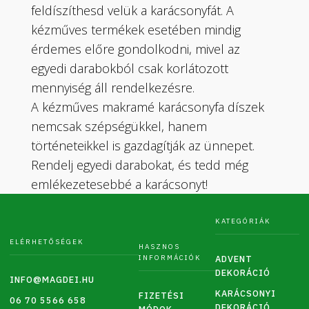
feldíszíthesd velük a karácsonyfát. A
kézműves termékek esetében mindig
érdemes előre gondolkodni, mivel az
egyedi darabokból csak korlátozott
mennyiség áll rendelkezésre.
A kézműves makramé karácsonyfa díszek
nemcsak szépségükkel, hanem
történeteikkel is gazdagítják az ünnepet.
Rendelj egyedi darabokat, és tedd még
emlékezetesebbé a karácsonyt!
KATEGÓRIÁK
ELÉRHETŐSÉGEK
HASZNOS
INFORMÁCIÓK
ADVENT
DEKORÁCIÓ
INFO@MAGDEI.HU
KARÁCSONYI
FIZETÉSI
06 70 5566 658
DEKORÁCIÓ