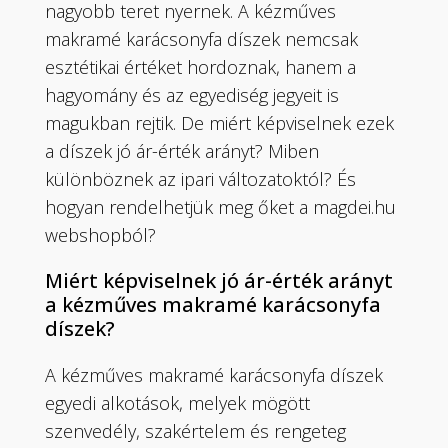
nagyobb teret nyernek. A kézműves
ki
makramé karácsonyfa díszek nemcsak
esztétikai értéket hordoznak, hanem a
hagyomány és az egyediség jegyeit is
magukban rejtik. De miért képviselnek ezek
a díszek jó ár-érték arányt? Miben
különböznek az ipari változatoktól? És
hogyan rendelhetjük meg őket a magdei.hu
webshopból?
Miért képviselnek jó ár-érték arányt
a kézműves makramé karácsonyfa
díszek?
A kézműves makramé karácsonyfa díszek
egyedi alkotások, melyek mögött
szenvedély, szakértelem és rengeteg