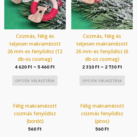
választhatók
választhatók
ki
ki
Csizmás, félig és
Csizmás, félig és
teljesen makramézott
teljesen makramézott
26 mm-es fenyődísz (12
26 mm-es fenyődísz (6
db-os csomag)
db-os csomag)
Ártartomány:
Ártar
–
–
4 620
Ft
5 460
Ft
2 310
Ft
2 730
Ft
4
2
Ennek
Ennek
OPCIÓK VÁLASZTÁSA
OPCIÓK VÁLASZTÁSA
620 Ft
310 Ft
a
a
-
-
terméknek
terméknek
5
2
több
több
460 Ft
730 Ft
Félig makramézott
Félig makramézott
variációja
variációja
csizmás fenyődísz
csizmás fenyődísz
van.
van.
(bordó)
(piros)
A
A
560
Ft
560
Ft
változatok
változatok