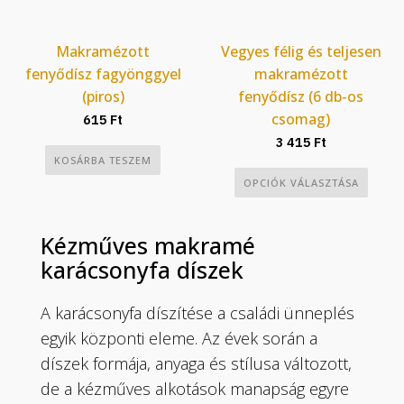
termékoldalon
választhatók
Makramézott
Vegyes félig és teljesen
ki
fenyődísz fagyönggyel
makramézott
(piros)
fenyődísz (6 db-os
csomag)
615
Ft
3 415
Ft
KOSÁRBA TESZEM
Ennek
OPCIÓK VÁLASZTÁSA
a
terméknek
Kézműves makramé
több
karácsonyfa díszek
variációja
van.
A karácsonyfa díszítése a családi ünneplés
A
változatok
egyik központi eleme. Az évek során a
a
díszek formája, anyaga és stílusa változott,
termékoldalon
de a kézműves alkotások manapság egyre
választhatók