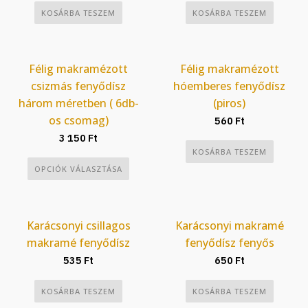
a
a
KOSÁRBA TESZEM
KOSÁRBA TESZEM
termékoldalon
termékoldalon
választhatók
választhatók
ki
ki
Félig makramézott
Félig makramézott
csizmás fenyődísz
hóemberes fenyődísz
három méretben ( 6db-
(piros)
os csomag)
560
Ft
3 150
Ft
KOSÁRBA TESZEM
Ennek
OPCIÓK VÁLASZTÁSA
a
terméknek
több
Karácsonyi csillagos
Karácsonyi makramé
variációja
makramé fenyődísz
fenyődísz fenyős
van.
535
Ft
650
Ft
A
változatok
KOSÁRBA TESZEM
KOSÁRBA TESZEM
a