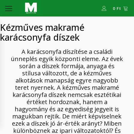
0
Ft
Kézműves makramé
karácsonyfa díszek
A karácsonyfa díszítése a családi
ünneplés egyik központi eleme. Az évek
során a díszek formája, anyaga és
stílusa változott, de a kézműves
alkotások manapság egyre nagyobb
teret nyernek. A kézműves makramé
karácsonyfa díszek nemcsak esztétikai
értéket hordoznak, hanem a
hagyomány és az egyediség jegyeit is
magukban rejtik. De miért képviselnek
ezek a díszek jó ár-érték arányt? Miben
különböznek az ipari változatoktól? És