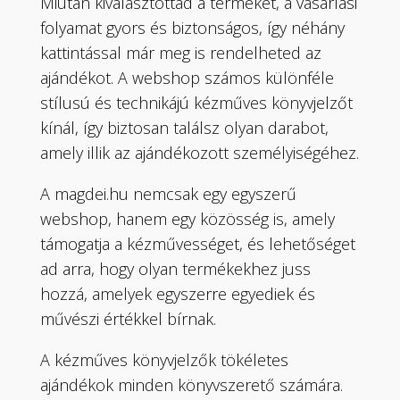
Miután kiválasztottad a terméket, a vásárlási
folyamat gyors és biztonságos, így néhány
kattintással már meg is rendelheted az
ajándékot. A webshop számos különféle
stílusú és technikájú kézműves könyvjelzőt
kínál, így biztosan találsz olyan darabot,
amely illik az ajándékozott személyiségéhez.
A magdei.hu nemcsak egy egyszerű
webshop, hanem egy közösség is, amely
támogatja a kézművességet, és lehetőséget
ad arra, hogy olyan termékekhez juss
hozzá, amelyek egyszerre egyediek és
művészi értékkel bírnak.
A kézműves könyvjelzők tökéletes
ajándékok minden könyvszerető számára.