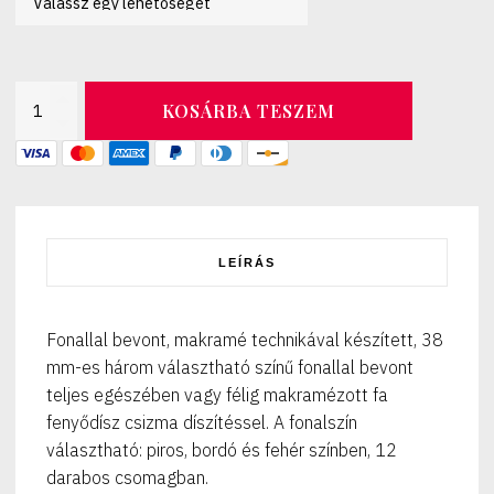
Csizmás
KOSÁRBA TESZEM
félig
és
teljesen
makramézott
38
mm-
es
LEÍRÁS
fenyődísz
(12
db-
os
Fonallal bevont, makramé technikával készített, 38
csomag)
mm-es három választható színű fonallal bevont
mennyiség
teljes egészében vagy félig makramézott fa
fenyődísz csizma díszítéssel. A fonalszín
választható: piros, bordó és fehér színben, 12
darabos csomagban.