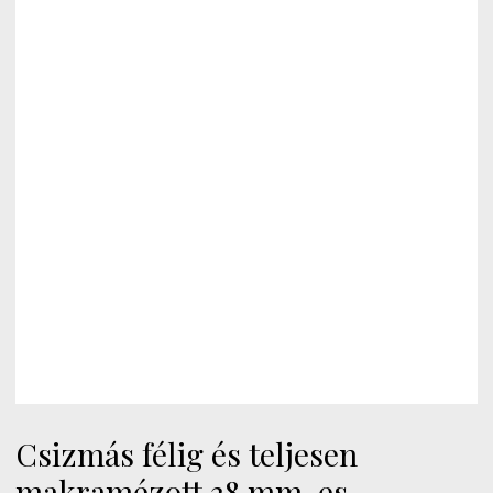
Csizmás félig és teljesen
makramézott 38 mm-es