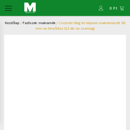
0
Ft
Kezdőlap
/
Fadíszek: makramék
/ Csizmás félig és teljesen makramézott 38
mm-es fenyődísz (12 db-os csomag)