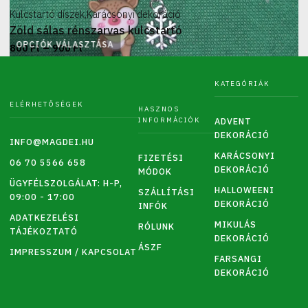
Kulcstartó díszek
,
Karácsonyi dekoráció
Zöld sálas rénszarvas kulcstartó
OPCIÓK VÁLASZTÁSA
Ártartomány:
–
800
Ft
900
Ft
Ennek
800 Ft
a
-
KATEGÓRIÁK
terméknek
900 Ft
ELÉRHETŐSÉGEK
HASZNOS
több
INFORMÁCIÓK
ADVENT
variációja
DEKORÁCIÓ
INFO@MAGDEI.HU
van.
KARÁCSONYI
FIZETÉSI
06 70 5566 658
A
DEKORÁCIÓ
MÓDOK
változatok
ÜGYFÉLSZOLGÁLAT: H-P,
HALLOWEENI
SZÁLLÍTÁSI
09:00 - 17:00
a
DEKORÁCIÓ
INFÓK
termékoldalon
ADATKEZELÉSI
MIKULÁS
RÓLUNK
TÁJÉKOZTATÓ
választhatók
DEKORÁCIÓ
ÁSZF
ki
IMPRESSZUM / KAPCSOLAT
FARSANGI
DEKORÁCIÓ