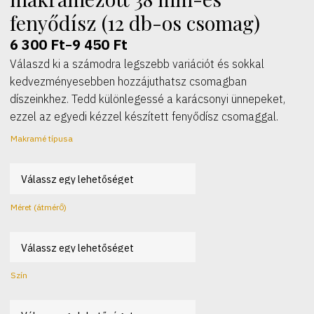
fenyődísz (12 db-os csomag)
6 300
Ft
9 450
Ft
–
Ártartomány:
Válaszd ki a számodra legszebb variációt és sokkal
6
kedvezményesebben hozzájuthatsz csomagban
300 Ft
díszeinkhez. Tedd különlegessé a karácsonyi ünnepeket,
-
ezzel az egyedi kézzel készített fenyődísz csomaggal.
9
450 Ft
Makramé típusa
Méret (átmérő)
Szín