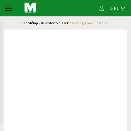
0
Ft
Kezdőlap
/
Kulcstartó díszek
/ Fehér gömb kulcstartó