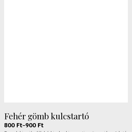
Fehér gömb kulcstartó
800
Ft
900
Ft
–
Ártartomány: