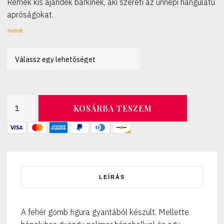
Remek kis ajándék bárkinek, aki szereti az ünnepi hangulatú
800 Ft
apróságokat.
-
900 Ft
méret
Fehér
KOSÁRBA TESZEM
gömb
kulcstartó
mennyiség
LEÍRÁS
A fehér gömb figura gyantából készült. Mellette