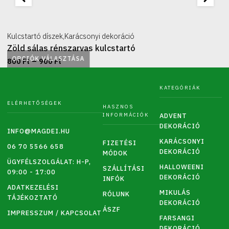
Kulcstartó díszek
,
Karácsonyi dekoráció
Zöld sálas rénszarvas kulcstartó
OPCIÓK VÁLASZTÁSA
Ártartomány:
–
800
Ft
900
Ft
Ennek
800 Ft
a
-
KATEGÓRIÁK
terméknek
900 Ft
ELÉRHETŐSÉGEK
HASZNOS
több
INFORMÁCIÓK
ADVENT
variációja
DEKORÁCIÓ
INFO@MAGDEI.HU
van.
KARÁCSONYI
FIZETÉSI
06 70 5566 658
A
DEKORÁCIÓ
MÓDOK
változatok
ÜGYFÉLSZOLGÁLAT: H-P,
HALLOWEENI
SZÁLLÍTÁSI
09:00 - 17:00
a
DEKORÁCIÓ
INFÓK
termékoldalon
ADATKEZELÉSI
MIKULÁS
RÓLUNK
TÁJÉKOZTATÓ
választhatók
DEKORÁCIÓ
ÁSZF
ki
IMPRESSZUM / KAPCSOLAT
FARSANGI
DEKORÁCIÓ